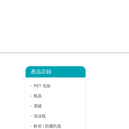
產品目錄
PET 包裝
瓶器
霜罐
泡沫瓶
軟管 / 防曬乳瓶