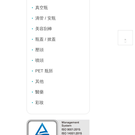
真空瓶
滴管 / 安瓶
美容刮棒
瓶蓋 / 掀蓋
壓頭
噴頭
PET 瓶胚
其他
醫藥
彩妝