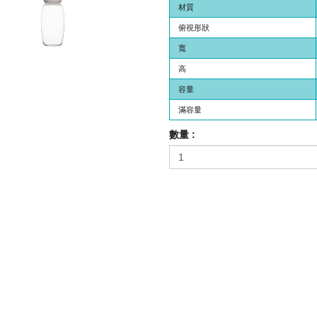
材質
俯視形狀
寬
高
容量
滿容量
數量 :