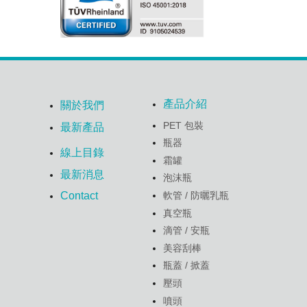
產品介紹
關於我們
PET 包裝
最新產品
瓶器
線上目錄
霜罐
最新消息
泡沫瓶
軟管 / 防曬乳瓶
Contact
真空瓶
滴管 / 安瓶
美容刮棒
瓶蓋 / 掀蓋
壓頭
噴頭