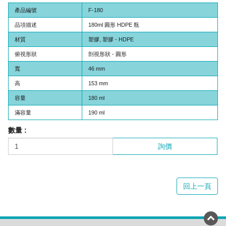
產品編號
F-180
品項描述
180ml 圓形 HDPE 瓶
材質
塑膠, 塑膠 - HDPE
俯視形狀
剖視形狀 - 圓形
寬
46 mm
高
153 mm
容量
180 ml
滿容量
190 ml
數量 :
詢價
回上一頁