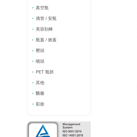
真空瓶
滴管 / 安瓶
美容刮棒
瓶蓋 / 掀蓋
壓頭
噴頭
PET 瓶胚
其他
醫藥
彩妝