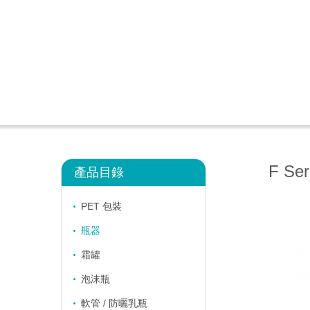
F Ser
產品目錄
PET 包裝
瓶器
霜罐
泡沫瓶
軟管 / 防曬乳瓶