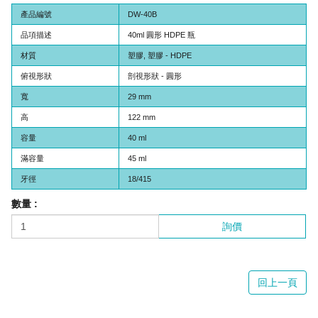
產品編號
DW-40B
品項描述
40ml 圓形 HDPE 瓶
材質
塑膠, 塑膠 - HDPE
俯視形狀
剖視形狀 - 圓形
寬
29 mm
高
122 mm
容量
40 ml
滿容量
45 ml
牙徑
18/415
數量 :
詢價
回上一頁