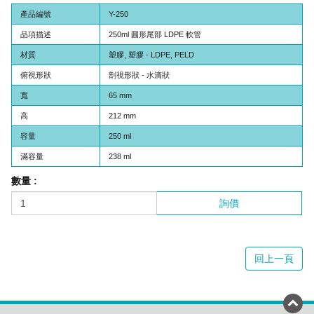
產品編號
Y-250
品項描述
250ml 圓形尾部 LDPE 軟管
材質
塑膠, 塑膠 - LDPE, PELD
俯視形狀
剖視形狀 - 水滴狀
寬
65 mm
高
212 mm
容量
250 ml
滿容量
238 ml
數量 :
詢價
回上一頁