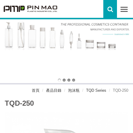
首頁
產品目錄
泡沫瓶
TQD Series
TQD-250
TQD-250