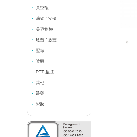
真空瓶
滴管 / 安瓶
美容刮棒
瓶蓋 / 掀蓋
壓頭
噴頭
PET 瓶胚
其他
醫藥
彩妝