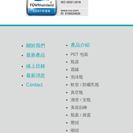
產品介紹
關於我們
PET 包裝
最新產品
瓶器
線上目錄
霜罐
最新消息
泡沫瓶
軟管 / 防曬乳瓶
Contact
真空瓶
滴管 / 安瓶
美容刮棒
瓶蓋 / 掀蓋
壓頭
噴頭