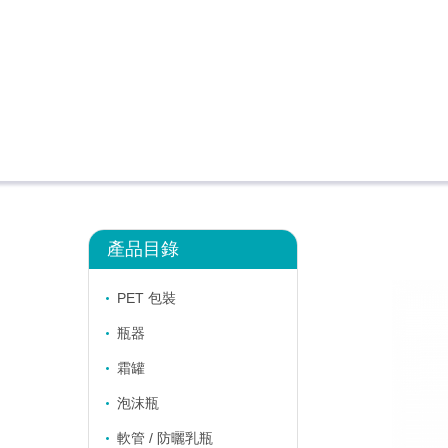
產品目錄
PET 包裝
瓶器
霜罐
泡沫瓶
軟管 / 防曬乳瓶