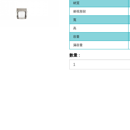
材質
俯視形狀
寬
高
容量
滿容量
數量 :