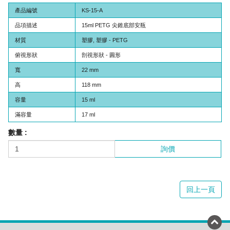
產品編號
KS-15-A
品項描述
15ml PETG 尖錐底部安瓶
材質
塑膠, 塑膠 - PETG
俯視形狀
剖視形狀 - 圓形
寬
22 mm
高
118 mm
容量
15 ml
滿容量
17 ml
數量 :
詢價
回上一頁