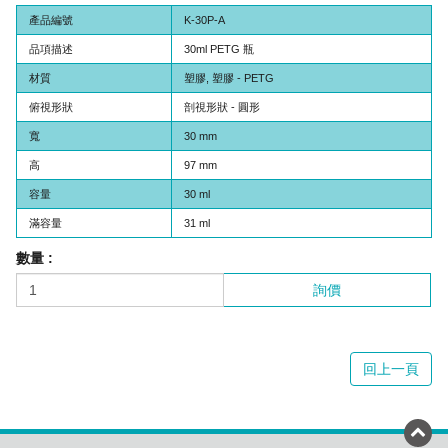
產品編號
K-30P-A
品項描述
30ml PETG 瓶
材質
塑膠, 塑膠 - PETG
俯視形狀
剖視形狀 - 圓形
寬
30 mm
高
97 mm
容量
30 ml
滿容量
31 ml
數量 :
詢價
回上一頁