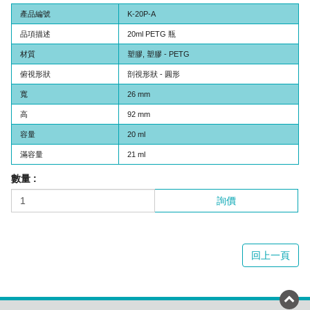
產品編號
K-20P-A
品項描述
20ml PETG 瓶
材質
塑膠, 塑膠 - PETG
俯視形狀
剖視形狀 - 圓形
寬
26 mm
高
92 mm
容量
20 ml
滿容量
21 ml
數量 :
詢價
回上一頁