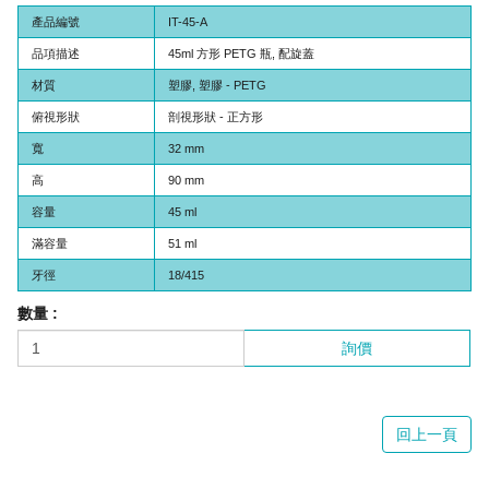
產品編號
IT-45-A
品項描述
45ml 方形 PETG 瓶, 配旋蓋
材質
塑膠, 塑膠 - PETG
俯視形狀
剖視形狀 - 正方形
寬
32 mm
高
90 mm
容量
45 ml
滿容量
51 ml
牙徑
18/415
數量 :
詢價
回上一頁