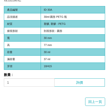
產品編號
ID-30A
品項描述
30ml 圓形 PETG 瓶
材質
塑膠, 塑膠 - PETG
俯視形狀
剖視形狀 - 圓形
寬
30 mm
高
77 mm
容量
30 ml
滿容量
37 ml
牙徑
18/415
數量 :
詢價
回上一頁