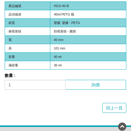
產品編號
HGS-40-B
品項描述
40ml PETG 瓶
材質
塑膠, 塑膠 - PETG
俯視形狀
剖視形狀 - 圓形
寬
40 mm
高
101 mm
容量
40 ml
滿容量
36 ml
數量 :
詢價
回上一頁