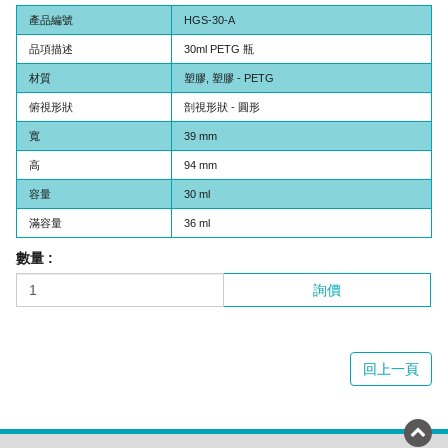
產品編號
HGS-30-A
品項描述
30ml PETG 瓶
材質
塑膠, 塑膠 - PETG
俯視形狀
剖視形狀 - 圓形
寬
39 mm
高
94 mm
容量
30 ml
滿容量
36 ml
數量 :
詢價
回上一頁