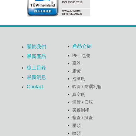
產品介紹
關於我們
PET 包裝
最新產品
瓶器
線上目錄
霜罐
最新消息
泡沫瓶
軟管 / 防曬乳瓶
Contact
真空瓶
滴管 / 安瓶
美容刮棒
瓶蓋 / 掀蓋
壓頭
噴頭