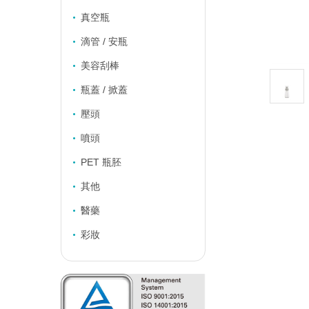
真空瓶
滴管 / 安瓶
美容刮棒
瓶蓋 / 掀蓋
壓頭
噴頭
PET 瓶胚
其他
醫藥
彩妝