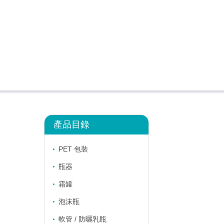
產品目錄
PET 包裝
瓶器
霜罐
泡沫瓶
軟管 / 防曬乳瓶