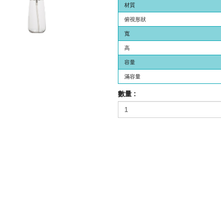
材質
俯視形狀
寬
高
容量
滿容量
數量 :