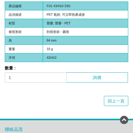
產品編號
F01-43/410-33G
品項描述
PET 瓶胚, 可立即投產成形
材質
塑膠, 塑膠 - PET
俯視形狀
剖視形狀 - 圓形
高
84 mm
重量
33 g
牙徑
43/410
數量 :
詢價
回上一頁
聯絡品茂