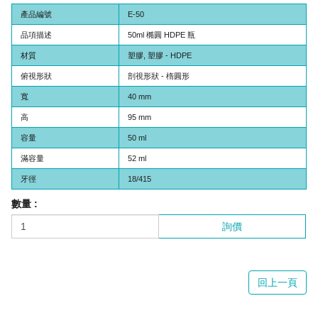
產品編號
E-50
品項描述
50ml 橢圓 HDPE 瓶
材質
塑膠, 塑膠 - HDPE
俯視形狀
剖視形狀 - 楕圓形
寬
40 mm
高
95 mm
容量
50 ml
滿容量
52 ml
牙徑
18/415
數量 :
詢價
回上一頁