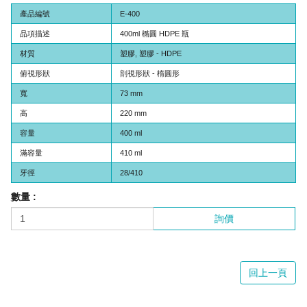
產品編號
E-400
品項描述
400ml 橢圓 HDPE 瓶
材質
塑膠, 塑膠 - HDPE
俯視形狀
剖視形狀 - 楕圓形
寬
73 mm
高
220 mm
容量
400 ml
滿容量
410 ml
牙徑
28/410
數量 :
詢價
回上一頁