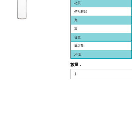
材質
俯視形狀
寬
高
容量
滿容量
牙徑
數量 :