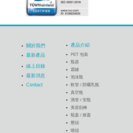
產品介紹
關於我們
PET 包裝
最新產品
瓶器
線上目錄
霜罐
最新消息
泡沫瓶
軟管 / 防曬乳瓶
Contact
真空瓶
滴管 / 安瓶
美容刮棒
瓶蓋 / 掀蓋
壓頭
噴頭