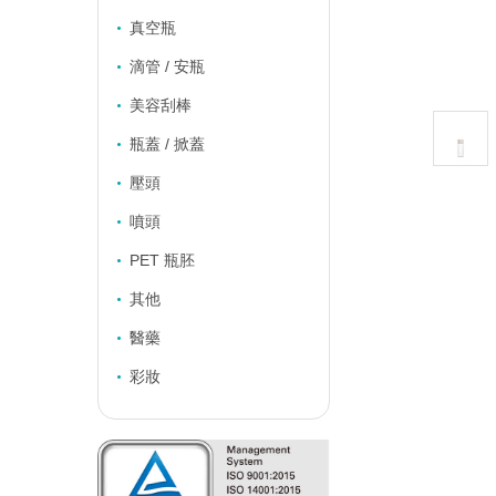
真空瓶
滴管 / 安瓶
美容刮棒
瓶蓋 / 掀蓋
壓頭
噴頭
PET 瓶胚
其他
醫藥
彩妝