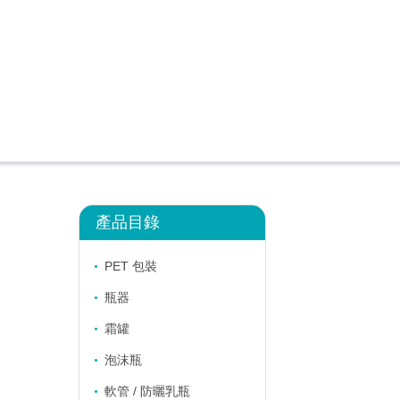
產品目錄
PET 包裝
瓶器
霜罐
泡沫瓶
軟管 / 防曬乳瓶