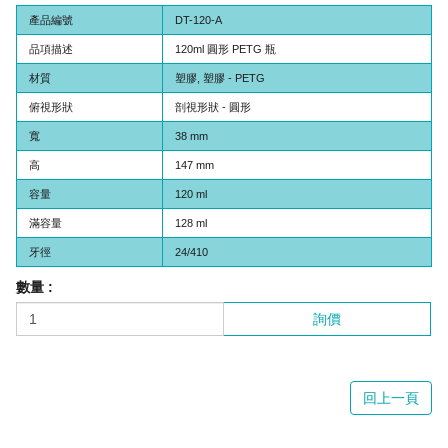
產品編號
DT-120-A
品項描述
120ml 圓形 PETG 瓶
材質
塑膠, 塑膠 - PETG
俯視形狀
剖視形狀 - 圓形
寬
38 mm
高
147 mm
容量
120 ml
滿容量
128 ml
牙徑
24/410
數量 :
詢價
回上一頁