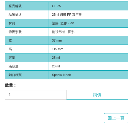
產品編號
CL-25
品項描述
25ml 圓形 PP 真空瓶
材質
塑膠, 塑膠 - PP
俯視形狀
剖視形狀 - 圓形
寬
37 mm
高
115 mm
容量
25 ml
滿容量
26 ml
鎖口種類
Special Neck
數量 :
詢價
回上一頁