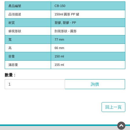
產品編號
CB-150
品項描述
150ml 圓形 PP 罐
材質
塑膠, 塑膠 - PP
俯視形狀
剖視形狀 - 圓形
寬
77 mm
高
66 mm
容量
150 ml
滿容量
155 ml
數量 :
詢價
回上一頁