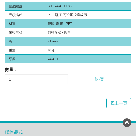
產品編號
B03-24/410-18G
品項描述
PET 瓶胚, 可立即投產成形
材質
塑膠, 塑膠 - PET
俯視形狀
剖視形狀 - 圓形
高
71 mm
重量
18 g
牙徑
24/410
數量 :
詢價
回上一頁
聯絡品茂