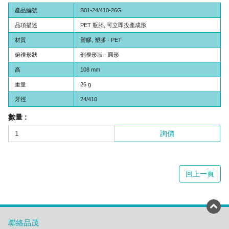
產品編號
B01-24/410-26G
品項描述
PET 瓶胚, 可立即投產成形
材質
塑膠, 塑膠 - PET
俯視形狀
剖視形狀 - 圓形
高
108 mm
重量
26 g
牙徑
24/410
數量 :
詢價
回上一頁
聯絡品茂