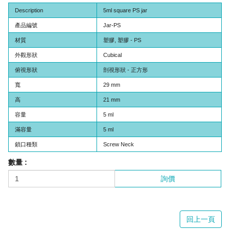
Description
5ml square PS jar
產品編號
Jar-PS
材質
塑膠, 塑膠 - PS
外觀形狀
Cubical
俯視形狀
剖視形狀 - 正方形
寬
29 mm
高
21 mm
容量
5 ml
滿容量
5 ml
鎖口種類
Screw Neck
數量 :
詢價
回上一頁