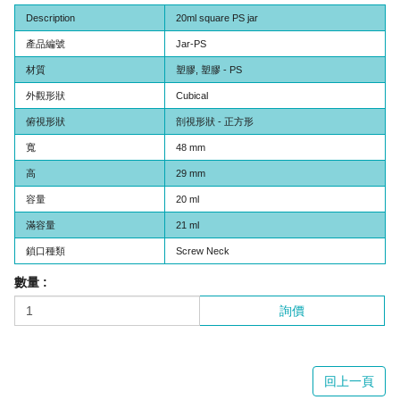
Description
20ml square PS jar
產品編號
Jar-PS
材質
塑膠, 塑膠 - PS
外觀形狀
Cubical
俯視形狀
剖視形狀 - 正方形
寬
48 mm
高
29 mm
容量
20 ml
滿容量
21 ml
鎖口種類
Screw Neck
數量 :
詢價
回上一頁