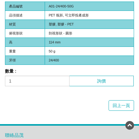
產品編號
A01-24/400-50G
品項描述
PET 瓶胚, 可立即投產成形
材質
塑膠, 塑膠 - PET
俯視形狀
剖視形狀 - 圓形
高
114 mm
重量
50 g
牙徑
24/400
數量 :
詢價
回上一頁
聯絡品茂