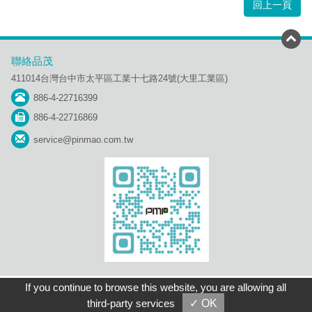
回上一頁
聯絡品茂
411014台灣台中市太平區工業十七路24號(大里工業區)
886-4-22716399
886-4-22716869
service@pinmao.com.tw
網站地圖
聯絡我們
Home
Copyright © 品茂塑膠工業股份有限公司
If you continue to browse this website, you are allowing all
Taiwan Products
B2BManufactures
B2BChinaSources
third-party services
✓ OK