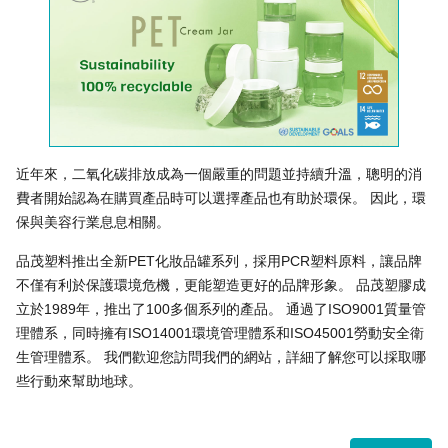
近年來，二氧化碳排放成為一個嚴重的問題並持續升溫，聰明的消
費者開始認為在購買產品時可以選擇產品也有助於環保。 因此，環
保與美容行業息息相關。
品茂塑料推出全新PET化妝品罐系列，採用PCR塑料原料，讓品牌
不僅有利於保護環境危機，更能塑造更好的品牌形象。 品茂塑膠成
立於1989年，推出了100多個系列的產品。 通過了ISO9001質量管
理體系，同時擁有ISO14001環境管理體系和ISO45001勞動安全衛
生管理體系。 我們歡迎您訪問我們的網站，詳細了解您可以採取哪
些行動來幫助地球。