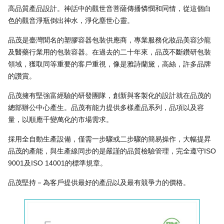
高品質產品設計。神話中的觀世音菩薩傳播憐憫和同情，從這個白
色的觀音淨瓶倒出神水，淨化塵世心靈。
品茂是臺灣聞名的塑膠容器包裝供應商，專業服務化妝品美容沙龍
及醫藥行業用的包裝容器。在過去的二十年來，品茂不斷鑽研包裝
領域，獲取同等重要的客戶重視，像是雅詩蘭黛，高絲，許多品牌
的讚賞。
品茂擁有堅強富經驗的研發團隊，創新與客製化的設計就在品茂的
總部辦公中心產生。品茂有能力提供多樣產品系列，品項以及容
量，以順應千變萬化的市場需求。
採用全自動生產設備，僅需一步驟或二步驟的簡易操作，大幅提昇
品茂的產能，與生產線同步的是嚴謹的品質檢驗管理，完全遵守ISO
9001及ISO 14001的標準規章。
品茂堅持－為客戶提供最好的產品以及最有競爭力的價格。