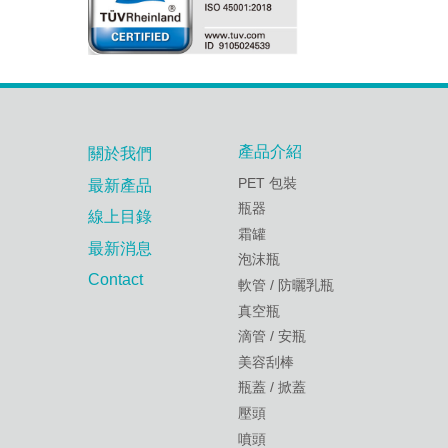
產品介紹
關於我們
PET 包裝
最新產品
瓶器
線上目錄
霜罐
最新消息
泡沫瓶
Contact
軟管 / 防曬乳瓶
真空瓶
滴管 / 安瓶
美容刮棒
瓶蓋 / 掀蓋
壓頭
噴頭