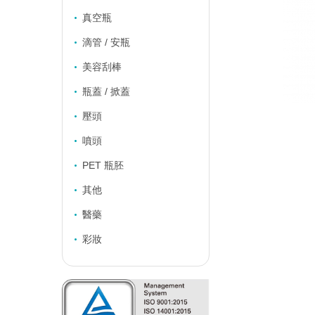
真空瓶
滴管 / 安瓶
美容刮棒
瓶蓋 / 掀蓋
壓頭
噴頭
PET 瓶胚
其他
醫藥
彩妝