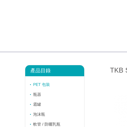
TKB 
產品目錄
PET 包裝
瓶器
霜罐
泡沫瓶
軟管 / 防曬乳瓶