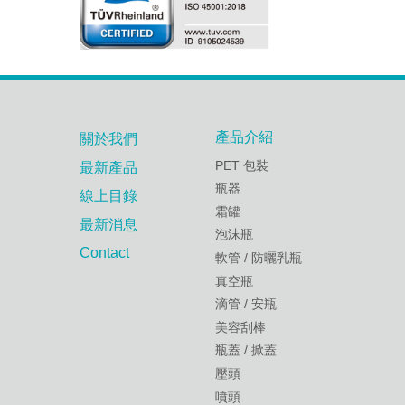
產品介紹
關於我們
PET 包裝
最新產品
瓶器
線上目錄
霜罐
最新消息
泡沫瓶
Contact
軟管 / 防曬乳瓶
真空瓶
滴管 / 安瓶
美容刮棒
瓶蓋 / 掀蓋
壓頭
噴頭