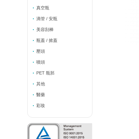
真空瓶
滴管 / 安瓶
美容刮棒
瓶蓋 / 掀蓋
壓頭
噴頭
PET 瓶胚
其他
醫藥
彩妝