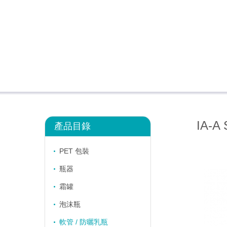
IA-A 
產品目錄
PET 包裝
瓶器
霜罐
泡沫瓶
軟管 / 防曬乳瓶